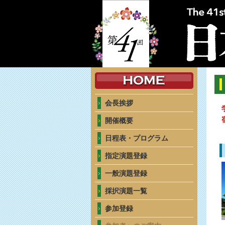
会長挨拶
開催概要
日程表・プログラム
指定演題登録
一般演題登録
採択演題一覧
参加登録